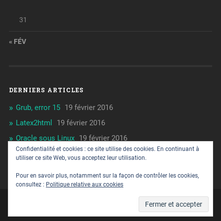
31
« FÉV
DERNIERS ARTICLES
Grub, error 15
19 février 2016
Latex2html
19 février 2016
Oracle sous Linux
19 février 2016
Confidentialité et cookies : ce site utilise des cookies. En continuant à
Vi ou la Mort
19 février 2016
utiliser ce site Web, vous acceptez leur utilisation.
RPM Build
17 février 2016
Pour en savoir plus, notamment sur la façon de contrôler les cookies,
consultez :
Politique relative aux cookies
© 2026
ALEXANDRE MESLÉ
UP ↑