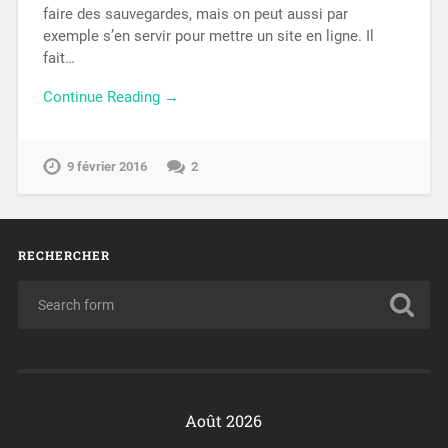
faire des sauvegardes, mais on peut aussi par
exemple s’en servir pour mettre un site en ligne. Il
fait…
Continue Reading →
9 février 2016
2
RECHERCHER
Août 2026