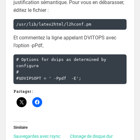
justification sémantique. Pour vous en débarasser,
éditez le fichier :
Et commentez la ligne appelant DVITOPS avec
l’option -pPdf,
# Options for dvips as determined by 
configure

#

#$DVIPSOPT = ' -Ppdf  -E';
Partager :
Similaire
Sauvegardes avec rsync
Clonage de disque dur